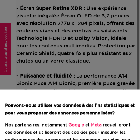
- Écran Super Retina XDR :
Une expérience
visuelle inégalée Écran OLED de 6,7 pouces
avec résolution 2778 x 1284 pixels, offrant des
Consentement aux cookies
couleurs vives et des contrastes saisissants.
Technologie HDR10 et Dolby Vision, idéale
pour les contenus multimédias. Protection par
Ceramic Shield, quatre fois plus résistant aux
chutes qu’un verre classique.
- Puissance et fluidité :
La performance A14
Bionic Puce A14 Bionic, première puce gravée
en 5 nm, garantissant des performances ultra-
rapides et une efficacité énergétique
Pouvons-nous utiliser vos données à des fins statistiques et
améliorée. Idéal pour le multitâche, les jeux
pour vous proposer des annonces personnalisées?
exigeants et les applications de réalité
augmentée. Système iOS mis à jour pour une
Nos partenaires, notamment
Google
et
Meta
recueilleront
expérience utilisateur fluide et intuitive.
ces données et utiliseront des cookies pour mesurer les
performances des annonces et les personnaliser ainsi que