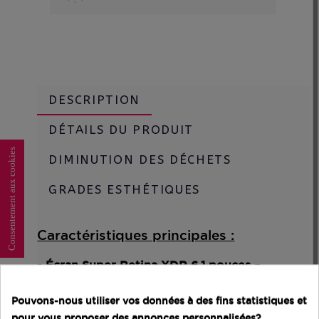
DESCRIPTION
DÉTAILS DU PRODUIT
Consentement aux cookies
DIMINUTION DES DÉCHETS
GRADES ESTHÉTIQUES
Caractéristiques principales :
- Écran Super Retina XDR 6,1 pouces –
ProMotion 120 Hz :
Profitez d’un affichage
d’une fluidité exceptionnelle avec des
Pouvons-nous utiliser vos données à des fins statistiques et
couleurs vives, des contrastes profonds et
pour vous proposer des annonces personnalisées?