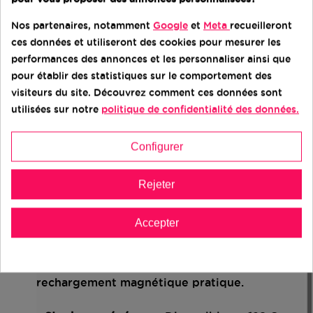
une luminosité impressionnante, même en
Nos partenaires, notamment
Google
et
Meta
recueilleront
plein soleil.
ces données et utiliseront des cookies pour mesurer les
performances des annonces et les personnaliser ainsi que
- Puce A15 Bionic – 6 cœurs + GPU 5 cœurs :
pour établir des statistiques sur le comportement des
Exécutez les tâches les plus lourdes (jeux,
visiteurs du site. Découvrez comment ces données sont
montage vidéo, réalité augmentée) avec une
utilisées sur notre
politique de confidentialité des données.
réactivité fulgurante.
Configurer
- Triple appareil photo 12 MP – Ultra grand-
angle, grand-angle et téléobjectif :
Capturez
des images nettes et détaillées, même en
Rejeter
basse lumière, avec des fonctionnalités
comme le mode Cinématique et le ProRAW.
Accepter
- Charge rapide et MagSafe :
Recharge rapide
(20 W) et compatibilité MagSafe pour un
rechargement magnétique pratique.