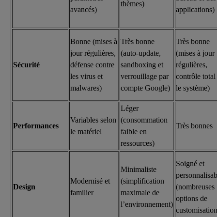
thèmes)
avancés)
applications)
Bonne (mises à
Très bonne
Très bonne
jour régulières,
(auto-update,
(mises à jour
Sécurité
défense contre
sandboxing et
régulières,
les virus et
verrouillage par
contrôle total
malwares)
compte Google)
le système)
Léger
Variables selon
(consommation
Performances
Très bonnes
le matériel
faible en
ressources)
Soigné et
Minimaliste
personnalisab
Modernisé et
(simplification
Design
(nombreuses
familier
maximale de
options de
l’environnement)
customisation