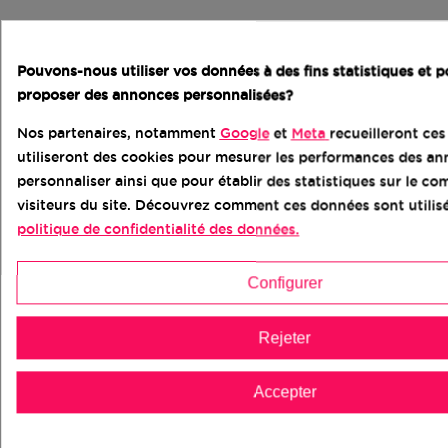
Vos connaissances en informatique :
Pouvons-nous utiliser vos données à des fins statistiques et 
Si vous êtes un utilisateur débutant, ChromeOS
proposer des annonces personnalisées?
Flex ou Linux Mint sont des choix plus simples
Nos partenaires, notamment
Google
et
Meta
recueilleront ce
que Windows 11 ou MacOS.
utiliseront des cookies pour mesurer les performances des an
personnaliser ainsi que pour établir des statistiques sur le 
Le type d'applications que vous utilisez
visiteurs du site. Découvrez comment ces données sont utilis
:
politique de confidentialité des données.
Si vous avez besoin d'utiliser des logiciels
Configurer
spécifiques, assurez-vous qu'ils sont
compatibles avec le système d'exploitation que
Rejeter
vous choisissez.
Accepter
Votre budget :