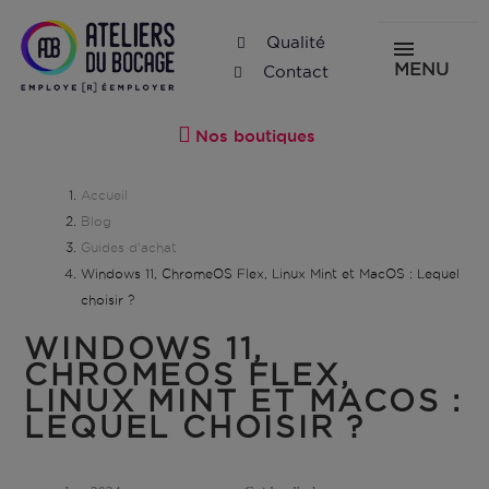
Qualité
MENU
Contact
Nos boutiques
Accueil
Blog
Guides d'achat
Windows 11, ChromeOS Flex, Linux Mint et MacOS : Lequel
choisir ?
WINDOWS 11,
CHROMEOS FLEX,
LINUX MINT ET MACOS :
LEQUEL CHOISIR ?