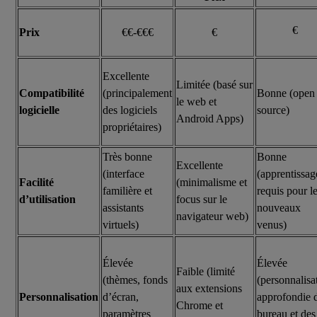
€
Prix
€€-€€€
€
Excellente
Limitée (basé sur
Compatibilité
(principalement
Bonne (open
le web et
logicielle
des logiciels
source)
Android Apps)
propriétaires)
Très bonne
Bonne
Excellente
(interface
(apprentissag
Facilité
(minimalisme et
familière et
requis pour l
d’utilisation
focus sur le
assistants
nouveaux
navigateur web)
virtuels)
venus)
Élevée
Élevée
Faible (limité
(thèmes, fonds
(personnalisa
aux extensions
Personnalisation
d’écran,
approfondie 
Chrome et
paramètres
bureau et des