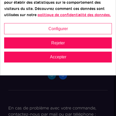
EMMAÜS
pour établir des statistiques sur le comportement des
visiteurs du site. Découvrez comment ces données sont
Demande de devis
utilisées sur notre
politique de confidentialité des données.
Configurer
Contact
Rejeter
Ateliers du Bocage
Accepter
Suivez-nous sur
En cas de problème avec votre commande,
contactez-nous par mail ou par téléphone :