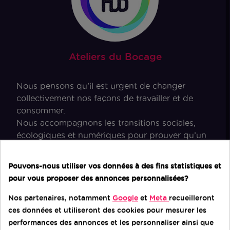
Ateliers du Bocage
Nous pensons qu’il est urgent de changer
collectivement nos façons de travailler et de
consommer.
Nous accompagnons les transitions sociales,
écologiques et numériques pour prouver qu’un
modèle économique responsable est possible.
Pouvons-nous utiliser vos données à des fins statistiques et
pour vous proposer des annonces personnalisées?
Consentement aux cookies
Nos partenaires, notamment
Google
et
Meta
recueilleront
MEMBRE
ces données et utiliseront des cookies pour mesurer les
DU MOUVEMENT
performances des annonces et les personnaliser ainsi que