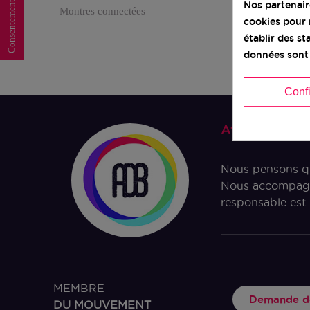
Consentement aux cookies
Nos partenai
Montres connectées
cookies pour 
établir des s
données sont 
Conf
Ateliers du 
Nous pensons qu’
Nous accompagno
responsable est 
MEMBRE
Demande de
DU MOUVEMENT