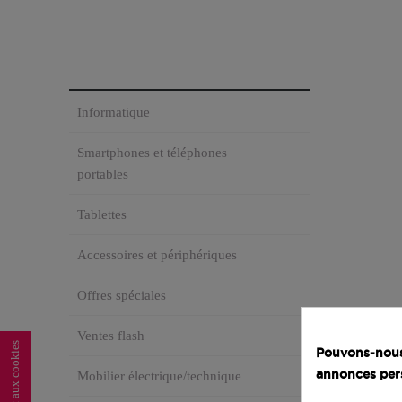
Informatique
Smartphones et téléphones
portables
Tablettes
Accessoires et périphériques
Offres spéciales
Ventes flash
Pouvons-nous 
annonces per
Mobilier électrique/technique