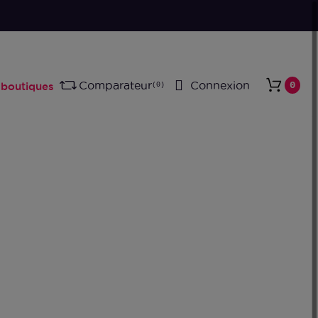
00% Reconditionné en France
Comparateur
Connexion
0
boutiques
0