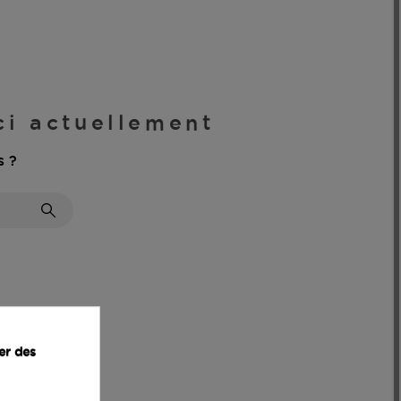
ici actuellement
s ?
er des