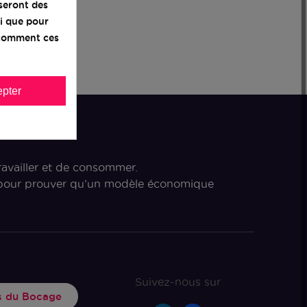
iseront des
i que pour
z comment ces
pter
ravailler et de consommer.
s pour prouver qu’un modèle économique
Suivez-nous sur
rs du Bocage