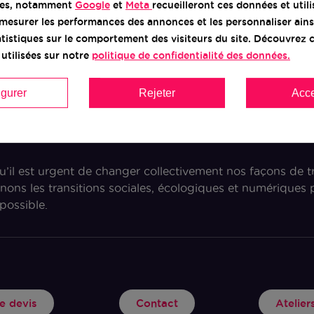
res, notamment
Google
et
Meta
recueilleront ces données et util
mesurer les performances des annonces et les personnaliser ains
tatistiques sur le comportement des visiteurs du site. Découvre
utilisées sur notre
politique de confidentialité des données.
igurer
Rejeter
Acce
Bocage
il est urgent de changer collectivement nos façons de t
ns les transitions sociales, écologiques et numérique
possible.
 devis
Contact
Atelie