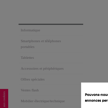
Informatique
Smartphones et téléphones
portables
Tablettes
Accessoires et périphériques
Offres spéciales
Ventes flash
Pouvons-nous 
annonces per
Mobilier électrique/technique