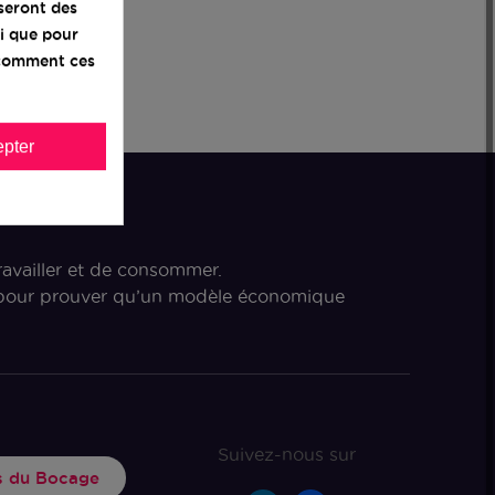
iseront des
i que pour
z comment ces
pter
ravailler et de consommer.
s pour prouver qu’un modèle économique
Suivez-nous sur
rs du Bocage