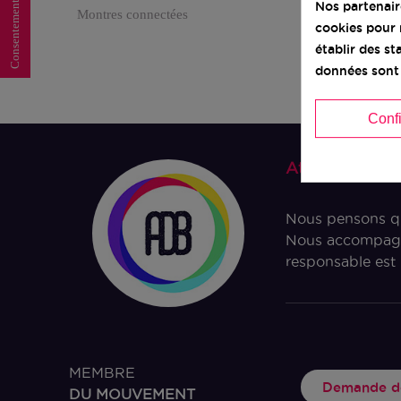
Consentement aux cookies
Nos partenai
Montres connectées
cookies pour 
établir des s
données sont 
Conf
Ateliers du 
Nous pensons qu’
Nous accompagno
responsable est 
MEMBRE
Demande de
DU MOUVEMENT