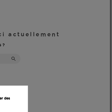
ici actuellement
s ?
er des