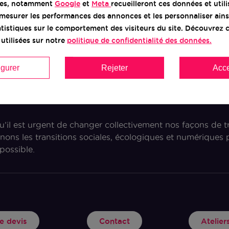
res, notamment
Google
et
Meta
recueilleront ces données et util
mesurer les performances des annonces et les personnaliser ains
tatistiques sur le comportement des visiteurs du site. Découvre
utilisées sur notre
politique de confidentialité des données.
igurer
Rejeter
Acce
Bocage
il est urgent de changer collectivement nos façons de t
ns les transitions sociales, écologiques et numérique
possible.
 devis
Contact
Atelie