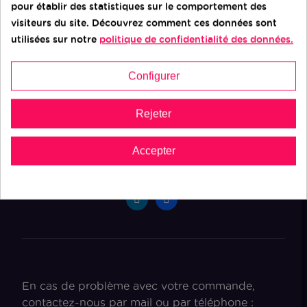
EMMAÜS
pour établir des statistiques sur le comportement des
visiteurs du site. Découvrez comment ces données sont
Demande de devis
utilisées sur notre
politique de confidentialité des données.
Configurer
Contact
Rejeter
Ateliers du Bocage
Accepter
Suivez-nous sur
En cas de problème avec votre commande,
contactez-nous par mail ou par téléphone :