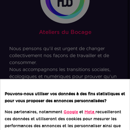
Ateliers du Bocage
Nous pensons qu’il est urgent de changer
collectivement nos façons de travailler et de
consommer.
Nous accompagnons les transitions sociales,
écologiques et numériques pour prouver qu’un
modèle économique responsable est possible.
Pouvons-nous utiliser vos données à des fins statistiques et
pour vous proposer des annonces personnalisées?
Consentement aux cookies
Nos partenaires, notamment
Google
et
Meta
recueilleront
MEMBRE
ces données et utiliseront des cookies pour mesurer les
DU MOUVEMENT
performances des annonces et les personnaliser ainsi que