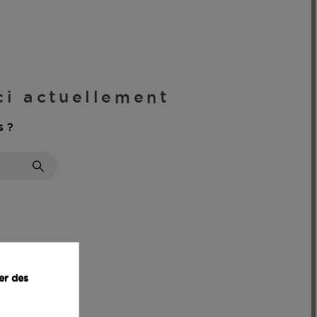
ici actuellement
s ?
er des