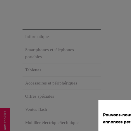
Informatique
Smartphones et téléphones
portables
Tablettes
Accessoires et périphériques
Offres spéciales
Ventes flash
Pouvons-nous 
annonces per
Mobilier électrique/technique