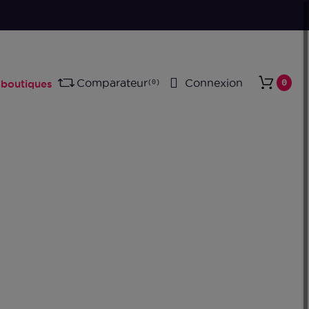
00% Reconditionné en France
Comparateur
Connexion
0
boutiques
0