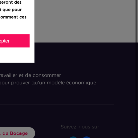
iseront des
i que pour
z comment ces
pter
ravailler et de consommer.
s pour prouver qu’un modèle économique
Suivez-nous sur
rs du Bocage