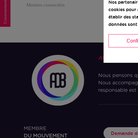
Consentement aux cookies
Nos partenai
Montres connectées
cookies pour 
établir des s
données sont 
Conf
Ateliers du 
Nous pensons qu’
Nous accompagno
responsable est 
MEMBRE
Demande de
DU MOUVEMENT