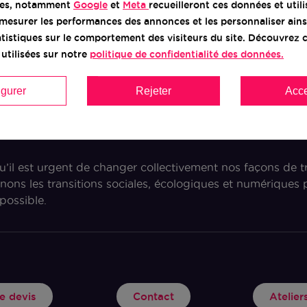
res, notamment
Google
et
Meta
recueilleront ces données et util
mesurer les performances des annonces et les personnaliser ains
tatistiques sur le comportement des visiteurs du site. Découvre
utilisées sur notre
politique de confidentialité des données.
igurer
Rejeter
Acce
Bocage
il est urgent de changer collectivement nos façons de t
ns les transitions sociales, écologiques et numérique
possible.
 devis
Contact
Atelie