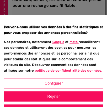
Consentement aux cookies
pour une recharge sans fil fiable.
Ce type de chargeur est compatible avec la
plupart des modèles d’Apple Watch et
Pouvons-nous utiliser vos données à des fins statistiques et
permet, selon la version, la charge rapide sur
pour vous proposer des annonces personnalisées?
certaines générations comme les Apple Watch
Series 7 et suivantes, capables de se
Nos partenaires, notamment
Google
et
Meta
recueilleront
recharger jusqu’à environ 80 % en moins
ces données et utiliseront des cookies pour mesurer les
d’une heure dans de bonnes conditions.
performances des annonces et les personnaliser ainsi que
pour établir des statistiques sur le comportement des
Son format compact et léger le rend très
visiteurs du site. Découvrez comment ces données sont
facile à transporter dans un sac, une poche ou
utilisées sur notre
politique de confidentialité des données.
une pochette d’ordinateur. Il constitue une
solution idéale pour les voyages, les
Configurer
déplacements professionnels ou comme
chargeur de secours.
Rejeter
Avantages du produit :