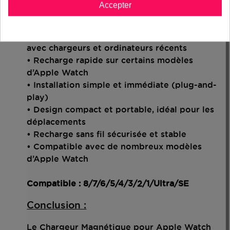
Accepter
• Technologie de charge magnétique pour un
alignement automatique
• Connecteur USB-C moderne compatible
avec chargeurs et ordinateurs récents
• Recharge rapide sur certains modèles
d’Apple Watch
• Installation simple et immédiate (plug-and-
play)
• Design compact et portable, idéal pour les
déplacements
• Recharge sans fil sécurisée et stable
• Compatible avec de nombreux modèles
d’Apple Watch
Compatible : 8/7/6/5/4/3/2/1/Ultra/SE
Conclusion :
Le Chargeur Magnétique pour Apple Watch