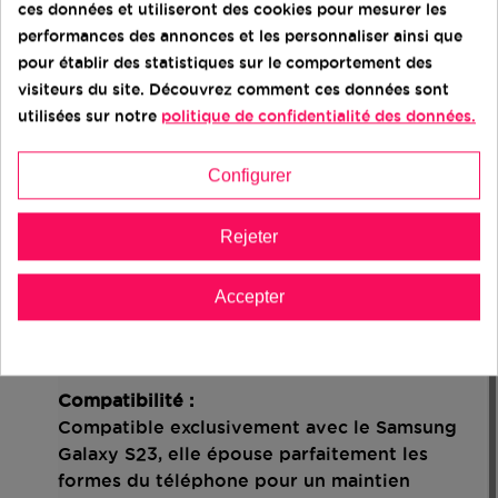
tout en offrant une bonne protection.
ces données et utiliseront des cookies pour mesurer les
performances des annonces et les personnaliser ainsi que
Accès complet aux fonctionnalités :
pour établir des statistiques sur le comportement des
Conçue sur mesure pour le Samsung Galaxy
visiteurs du site. Découvrez comment ces données sont
S23, elle dispose de découpes précises pour
utilisées sur notre
politique de confidentialité des données.
les boutons, ports, haut-parleurs et capteurs
photo. Vous profitez ainsi de toutes les
Configurer
fonctionnalités sans retirer la coque.
Rejeter
Installation facile :
Souple et flexible selon les modèles, la coque
s’installe et se retire facilement sans
Accepter
endommager votre smartphone. Elle est
idéale pour un usage pratique au quotidien.
Compatibilité :
Compatible exclusivement avec le Samsung
Galaxy S23, elle épouse parfaitement les
formes du téléphone pour un maintien