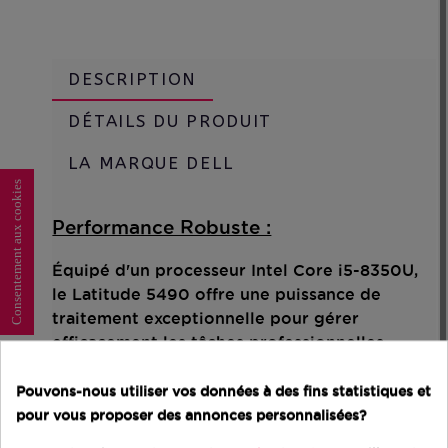
DESCRIPTION
DÉTAILS DU PRODUIT
LA MARQUE DELL
Consentement aux cookies
Performance Robuste :
Équipé d'un processeur Intel Core i5-8350U,
le Latitude 5490 offre une puissance de
traitement exceptionnelle pour gérer
efficacement les tâches professionnelles
quotidiennes.
Pouvons-nous utiliser vos données à des fins statistiques et
Écran Antireflet Full HD :
pour vous proposer des annonces personnalisées?