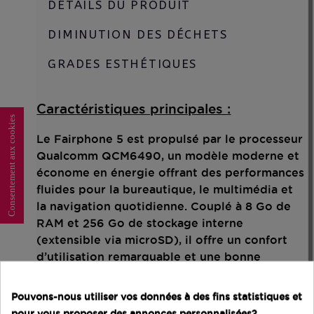
DÉTAILS DU PRODUIT
DIMINUTION DES DÉCHETS
GRADES ESTHÉTIQUES
Caractéristiques principales :
Consentement aux cookies
Le Fairphone 5 est propulsé par le processeur
Qualcomm QCM6490, un modèle moderne et
économe en énergie offrant des performances
fluides pour la bureautique, le multimédia et
la navigation quotidienne. Couplé à 8 Go de
RAM et 256 Go de stockage interne
(extensible via microSD), il offre un confort
d’utilisation remarquable et une bonne
réactivité même en multitâche.
Pouvons-nous utiliser vos données à des fins statistiques et
Son écran OLED Full HD+ de 6,46 pouces
pour vous proposer des annonces personnalisées?