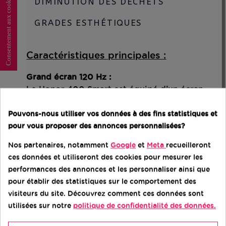
Consentement aux cookies
DIMINUTION DES DÉCHETS
GRADES ESTHÉTIQUES
Caractéristiques principales :
Grand écran 120 Hz :
Le Honor 400 Smart est équipé d’un écran
LCD de 6,77 pouces avec un taux de
rafraîchissement de 120 Hz, offrant une
Pouvons-nous utiliser vos données à des fins statistiques et
navigation fluide et un confort visuel
pour vous proposer des annonces personnalisées?
appréciable pour les vidéos, les réseaux
Nos partenaires, notamment
Google
et
Meta
recueilleront
sociaux et les jeux mobiles.
ces données et utiliseront des cookies pour mesurer les
performances des annonces et les personnaliser ainsi que
Connectivité 5G :
pour établir des statistiques sur le comportement des
Compatible avec les réseaux 5G, il permet de
visiteurs du site. Découvrez comment ces données sont
profiter de téléchargements rapides, du
utilisées sur notre
politique de confidentialité des données.
streaming haute qualité et d’une navigation
plus réactive.