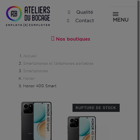
Qualité
MENU
Contact
Nos boutiques
Accueil
Smartphones et téléphones portables
Smartphones
Honor
Honor 400 Smart
RUPTURE DE STOCK