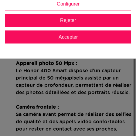
Configurer
Processeur Snapdragon 6s Gen 3 :
Le smartphone embarque un processeur
Rejeter
Qualcomm Snapdragon 6s Gen 3, offrant des
performances équilibrées pour les
Accepter
applications du quotidien, le multitâche et le
divertissement.
Appareil photo 50 Mpx :
Le Honor 400 Smart dispose d’un capteur
principal de 50 mégapixels assisté par un
capteur de profondeur, permettant de réaliser
des photos détaillées et des portraits réussis.
Caméra frontale :
Sa caméra avant permet de réaliser des selfies
de qualité et des appels vidéo confortables
pour rester en contact avec ses proches.