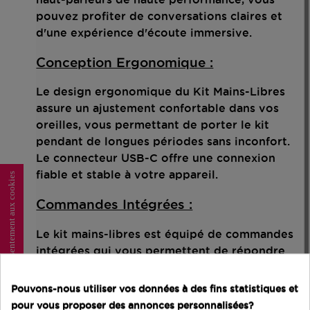
pouvez profiter de conversations claires et
d'une expérience d'écoute immersive.
Conception Ergonomique :
Le design ergonomique du Kit Mains-Libres
assure un ajustement confortable dans vos
oreilles, vous permettant de porter le kit
pendant de longues périodes sans inconfort.
Le connecteur USB-C offre une connexion
fiable et stable à votre appareil.
Consentement aux cookies
Commandes Intégrées :
Le kit mains-libres est équipé de commandes
intégrées qui vous permettent de répondre
aux appels, de régler le volume et de
contrôler la lecture de la musique en toute
Pouvons-nous utiliser vos données à des fins statistiques et
simplicité. Vous n'avez pas besoin de sortir
pour vous proposer des annonces personnalisées?