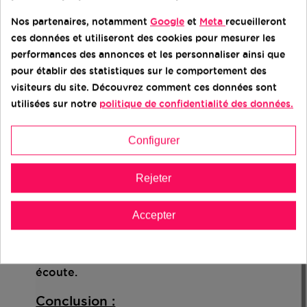
votre téléphone pour effectuer ces actions.
Nos partenaires, notamment
Google
et
Meta
recueilleront
Réduction du Bruit Ambiant :
ces données et utiliseront des cookies pour mesurer les
performances des annonces et les personnaliser ainsi que
La technologie de réduction du bruit ambiant
pour établir des statistiques sur le comportement des
garantit des appels clairs même dans des
visiteurs du site. Découvrez comment ces données sont
environnements bruyants. Vos conversations
utilisées sur notre
politique de confidentialité des données.
restent nettes et audibles, vous permettant
de communiquer efficacement où que vous
Configurer
soyez.
Compatibilité Universelle :
Rejeter
Le Kit Mains-Libres Samsung AKG est
Accepter
compatible avec tous les appareils dotés d'un
port USB-C, offrant une solution polyvalente
pour vos besoins en communication et en
écoute.
Conclusion :