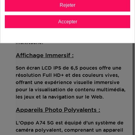
Performance :
Rejeter
Il est équipé d'un processeur Qualcomm
Snapdragon 480 5G, associé à une RAM
Accepter
généreuse, offrant des performances fluides
pour les tâches quotidiennes, les jeux et la
multitâche.
Affichage Immersif :
Son écran LCD IPS de 6,5 pouces offre une
résolution Full HD+ et des couleurs vives,
offrant une expérience visuelle immersive
pour la visualisation de contenu multimédia,
les jeux et la navigation sur le Web.
Appareils Photo Polyvalents :
L'Oppo A74 5G est équipé d'un système de
caméra polyvalent, comprenant un appareil