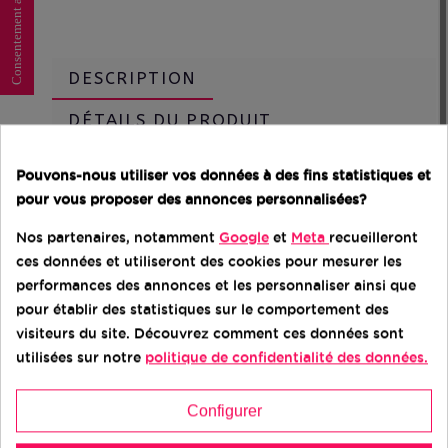
Consentement aux cookies
DESCRIPTION
DÉTAILS DU PRODUIT
DIMINUTION DES DÉCHETS
Pouvons-nous utiliser vos données à des fins statistiques et
pour vous proposer des annonces personnalisées?
GRADES ESTHÉTIQUES
Nos partenaires, notamment
Google
et
Meta
recueilleront
ces données et utiliseront des cookies pour mesurer les
Connectivité 5G :
performances des annonces et les personnaliser ainsi que
pour établir des statistiques sur le comportement des
L'Oppo A74 5G est compatible avec les
visiteurs du site. Découvrez comment ces données sont
réseaux 5G, offrant des vitesses de
utilisées sur notre
politique de confidentialité des données.
téléchargement et de navigation Internet
ultra-rapides, ce qui permet de profiter d'une
connectivité rapide et fluide.
Configurer