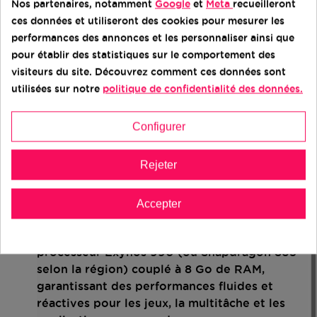
Nos partenaires, notamment
Google
et
Meta
recueilleront
minimaliste avec un cadre en aluminium et un
ces données et utiliseront des cookies pour mesurer les
dos en verre, offrant une sensation premium
performances des annonces et les personnaliser ainsi que
et une prise en main confortable. Son écran
pour établir des statistiques sur le comportement des
Dynamic AMOLED de 6,2 pouces offre des
visiteurs du site. Découvrez comment ces données sont
couleurs vives, des contrastes élevés et une
utilisées sur notre
politique de confidentialité des données.
résolution QHD+ pour une expérience visuelle
immersive.
Configurer
De plus, avec un taux de rafraîchissement de
120 Hz, la navigation et le défilement sont
Rejeter
incroyablement fluides.
Performances :
Accepter
Sous le capot, le Galaxy S20 est équipé d'un
processeur Exynos 990 (ou Snapdragon 865
selon la région) couplé à 8 Go de RAM,
garantissant des performances fluides et
réactives pour les jeux, la multitâche et les