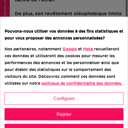
Consentement aux cookies
De plus, son revêtement oléophobique limite
les traces de doigts et facilite le nettoyage,
pour un confort d’utilisation optimal.
Pouvons-nous utiliser vos données à des fins statistiques et
pour vous proposer des annonces personnalisées?
Avantages du produit
Nos partenaires, notamment
Google
et
Meta
recueilleront
- Protection efficace contre les chocs, rayures
ces données et utiliseront des cookies pour mesurer les
et impacts
performances des annonces et les personnaliser ainsi que
- Dureté 9H pour une résistance maximale
pour établir des statistiques sur le comportement des
- Transparence totale pour conserver la
visiteurs du site. Découvrez comment ces données sont
qualité visuelle de l’écran
utilisées sur notre
politique de confidentialité des données.
- Sensibilité tactile préservée pour une
navigation fluide
Configurer
- Revêtement anti-traces de doigts et
nettoyage simplifié
- Installation simple et ajustement précis sur
Rejeter
le Huawei P40