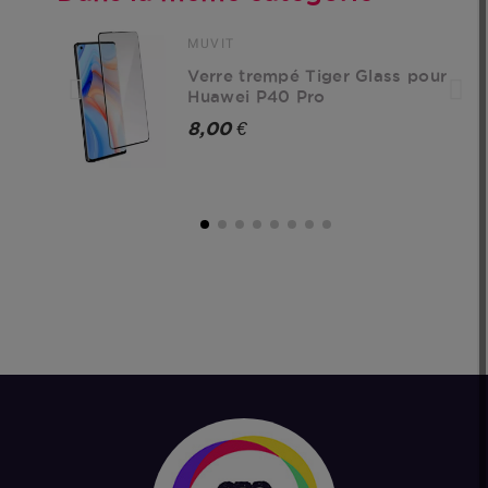
MUVIT
Verre trempé Tiger Glass pour
Huawei P40 Pro
8,00 €