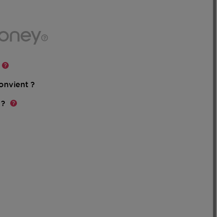
onvient ?
oir
s
 ?