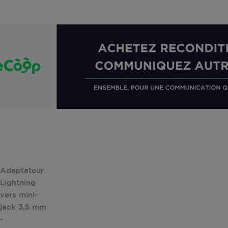
Adaptateur
Lightning
vers mini-
jack 3,5 mm
-