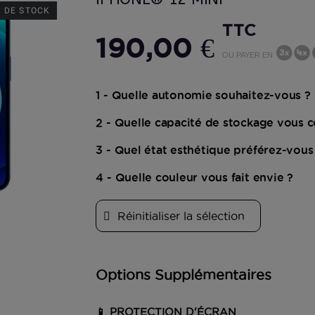
 DE STOCK
TTC
190,00 €
OU PAYER EN
En
savoir
plus
1 - Quelle autonomie souhaitez-vous ?
En
2 - Quelle capacité de stockage vous c
sav
plu
3 - Quel état esthétique préférez-vous
4 - Quelle couleur vous fait envie ?
Réinitialiser la sélection
Options Supplémentaires
📱 PROTECTION D'ÉCRAN