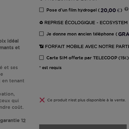
20,00 €
Pose d'un film hydrogel
(
)
♻️ REPRISE ÉCOLOGIQUE - ECOSYSTEM
GRA
Je donne mon ancien téléphone
(
ix idéal
📶 FORFAIT MOBILE AVEC NOTRE PAR
mants et
Carte SIM offerte par TELECOOP (15€)
é et ses
* est requis
ne
t en tenant
ation,
Ce produit n’est plus disponible à la vente.
 ceux qui
ndre coût.
garantie 12