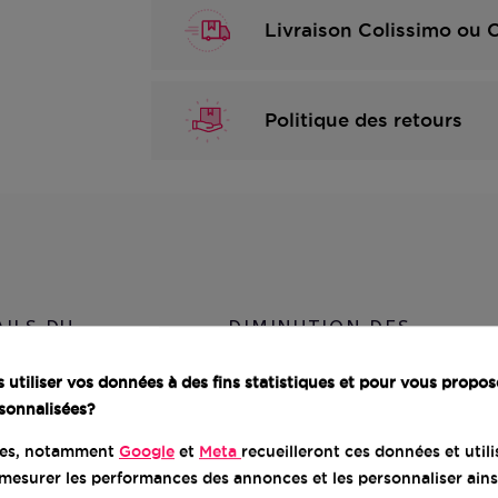
Livraison Colissimo ou
Politique des retours
AILS DU
DIMINUTION DES
DUIT
DÉCHETS
utiliser vos données à des fins statistiques et pour vous propos
sonnalisées?
s :
res, notamment
Google
et
Meta
recueilleront ces données et util
R de 5,4 pouces, avec une résolution de 2340 x 1080 pi
mesurer les performances des annonces et les personnaliser ains