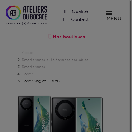
Qualité
MENU
Contact
Nos boutiques
Accueil
Smartphones et téléphones portables
Smartphones
Honor
Honor Magic5 Lite 5G